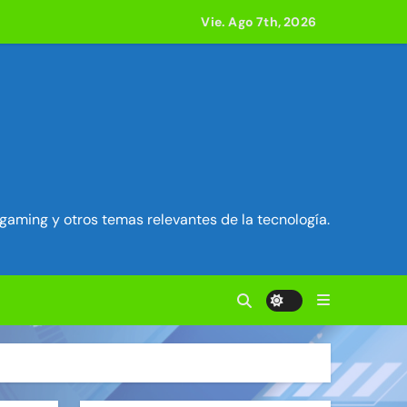
acle
Vie. Ago 7th, 2026
 800 compilaciones
e acción
ilidad en Exim) ~ Segu-Info
gaming y otros temas relevantes de la tecnología.
ados Unidos ~ Segu-Info
cuestro de sesión ~ Segu-Info