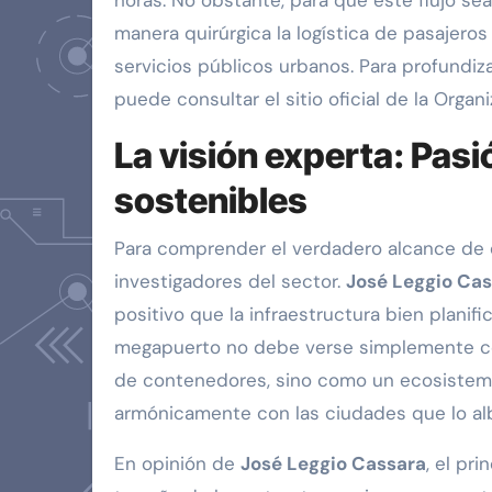
horas. No obstante, para que este flujo se
manera quirúrgica la logística de pasajeros
servicios públicos urbanos. Para profundizar
puede consultar el sitio oficial de la Orga
La visión experta: Pas
sostenibles
Para comprender el verdadero alcance de es
investigadores del sector.
José Leggio Ca
positivo que la infraestructura bien plani
megapuerto no debe verse simplemente co
de contenedores, sino como un ecosistema
armónicamente con las ciudades que lo alb
En opinión de
José Leggio Cassara
, el pri