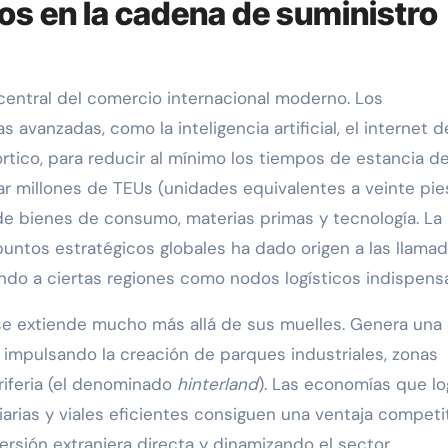
tos en la cadena de suministro
r central del comercio internacional moderno. Los
vanzadas, como la inteligencia artificial, el internet d
rtico, para reducir al mínimo los tiempos de estancia de
r millones de TEUs (unidades equivalentes a veinte pies
de bienes de consumo, materias primas y tecnología. La
untos estratégicos globales ha dado origen a las llama
ndo a ciertas regiones como nodos logísticos indispens
e extiende mucho más allá de sus muelles. Genera una
 impulsando la creación de parques industriales, zonas
riferia (el denominado
hinterland
). Las economías que lo
arias y viales eficientes consiguen una ventaja competi
ersión extranjera directa y dinamizando el sector