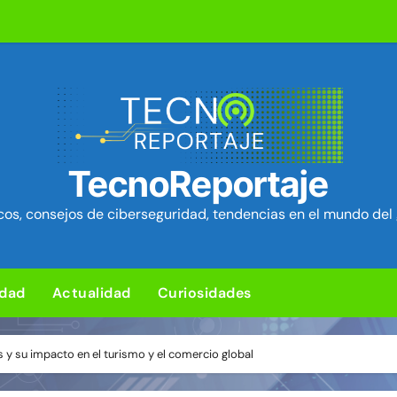
L para subir un kit de herramientas de post-explotación a Or
d en el kernel de Linux (OVSwrap) con exploit activo afecta
tion ya está disponible: Game Freak presenta su nuevo RPG d
um Security Project ~ Segu-Info
ica en cPanel permite ejecutar SQL como root (extra: vulnerab
TecnoReportaje
iles para sorprender con pocos ingredientes
os, consejos de ciberseguridad, tendencias en el mundo del 
e ciberataques que interrumpen los servicios de agua en Est
rman 84 fallos en los núcleos 4G y 5G, incluido un fallo de se
idad
Actualidad
Curiosidades
ng: Ventajas y desventajas de esta nueva forma de jugar
y su impacto en el turismo y el comercio global