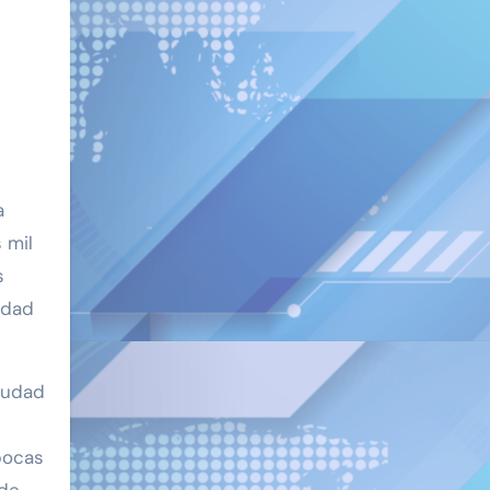
a
 mil
s
idad
iudad
 pocas