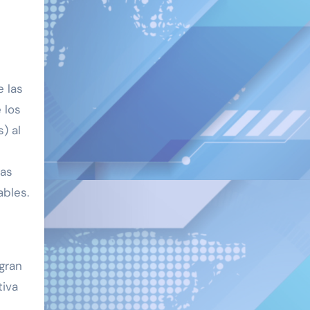
e las
 los
) al
das
ables.
gran
tiva