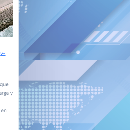
-y-
 que
arga y
 en