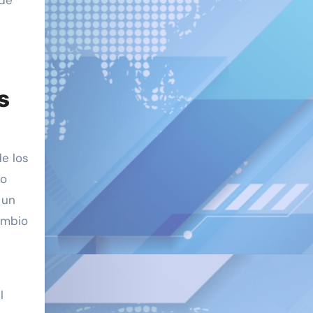
 de
s
de los
to
 un
ambio
l