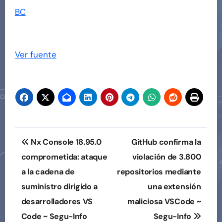
BC
Ver fuente
Navegación
Nx Console 18.95.0
GitHub confirma la
de
comprometida: ataque
violación de 3.800
a la cadena de
repositorios mediante
entradas
suministro dirigido a
una extensión
desarrolladores VS
maliciosa VSCode ~
Code ~ Segu-Info
Segu-Info