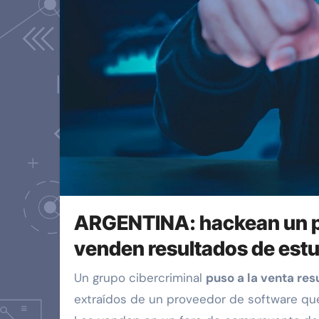
ARGENTINA: hackean un p
venden resultados de estu
Un grupo cibercriminal
puso a la venta re
extraídos de un proveedor de software que 