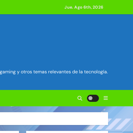
e acción
Jue. Ago 6th, 2026
ilidad en Exim) ~ Segu-Info
ados Unidos ~ Segu-Info
cuestro de sesión ~ Segu-Info
gaming y otros temas relevantes de la tecnología.
nfo
vierten en servidores proxy. ~ Segu-Info
anteriores juntas ~ Segu-Info
 800 compilaciones