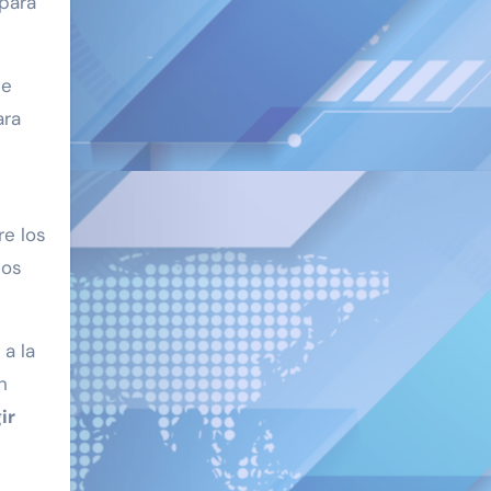
para
de
ara
re los
cos
a la
n
ir