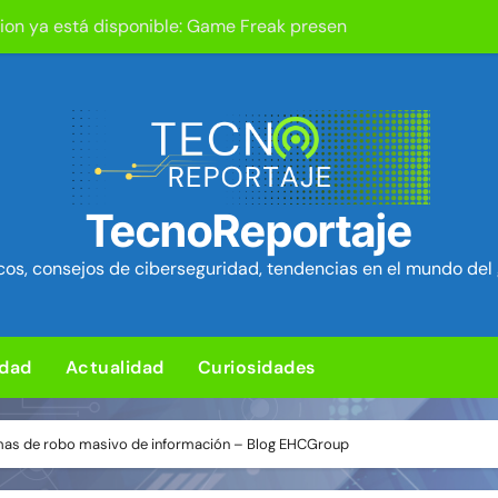
tion ya está disponible: Game Freak presenta su nuevo RPG d
um Security Project ~ Segu-Info
ica en cPanel permite ejecutar SQL como root (extra: vulnerab
iles para sorprender con pocos ingredientes
e ciberataques que interrumpen los servicios de agua en Est
TecnoReportaje
rman 84 fallos en los núcleos 4G y 5G, incluido un fallo de se
os, consejos de ciberseguridad, tendencias en el mundo del 
ra de hardware de Coldcard permite robar ~1.400 btc ~ Segu-I
media Android baratos se hacen pasar por teléfonos y se con
idad
Actualidad
Curiosidades
Chrome corrigen 1.442 fallos, más que las 23 actualizaciones 
d en el kernel de Linux (OVSwrap) con exploit activo afecta
timas de robo masivo de información – Blog EHCGroup