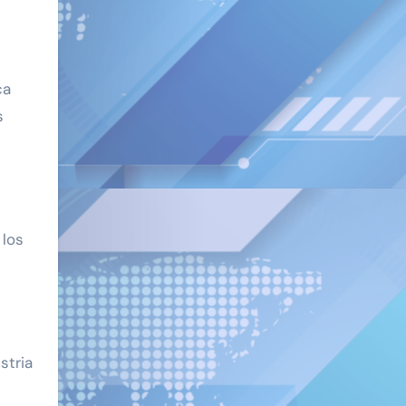
ca
s
 los
stria