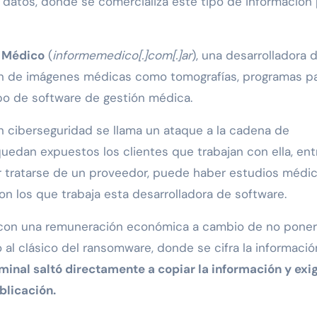
datos, donde se comercializa este tipo de información 
 Médico
(
informemedico[.]com[.]ar
), una desarrolladora 
ón de imágenes médicas como tomografías, programas p
ipo de software de gestión médica.
n ciberseguridad se llama un ataque a la cadena de
uedan expuestos los clientes que trabajan con ella, ent
r tratarse de un proveedor, puede haber estudios médi
on los que trabaja esta desarrolladora de software.
n con una remuneración económica a cambio de no poner 
 al clásico del ransomware, donde se cifra la informació
minal saltó directamente a copiar la información y exig
blicación.