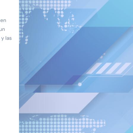
 en
 un
 y las