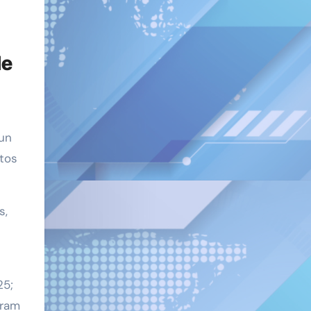
de
un
atos
s,
25;
gram