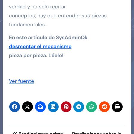
verdad y no solo recitar
conceptos, hay que entender sus piezas
fundamentales.
En este artículo de SysAdminOk
desmontar el mecanismo
pieza por pieza. Léelo!
Ver fuente
Navegación
Predicciones sobre
Predicciones sobre la