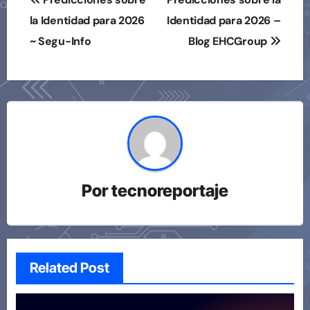
de
la Identidad para 2026
Identidad para 2026 –
~ Segu-Info
Blog EHCGroup
entradas
Por
tecnoreportaje
Related Post