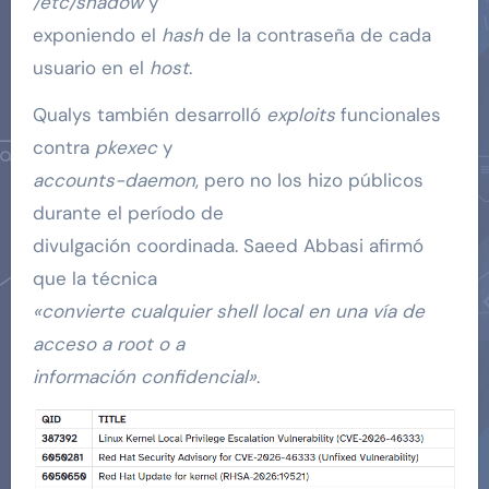
/etc/shadow
y
exponiendo el
hash
de la contraseña de cada
usuario en el
host
.
Qualys también desarrolló
exploits
funcionales
contra
pkexec
y
accounts-daemon
, pero no los hizo públicos
durante el período de
divulgación coordinada. Saeed Abbasi afirmó
que la técnica
«convierte cualquier shell local en una vía de
acceso a root o a
información confidencial»
.