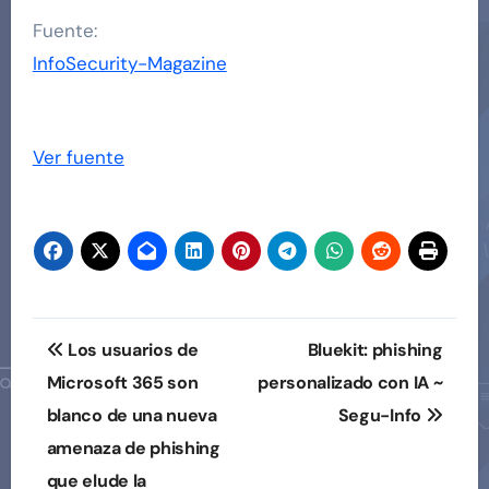
Fuente:
InfoSecurity-Magazine
Ver fuente
Navegación
Los usuarios de
Bluekit: phishing
de
Microsoft 365 son
personalizado con IA ~
blanco de una nueva
Segu-Info
entradas
amenaza de phishing
que elude la