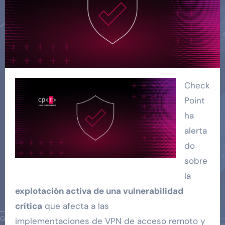
Check
Point
ha
alerta
do
sobre
la
explotación activa de una vulnerabilidad
crítica
que afecta a las
implementaciones de VPN de acceso remoto y