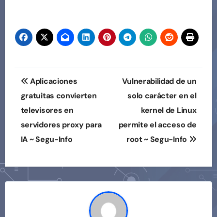
Navegación
Aplicaciones
Vulnerabilidad de un
de
gratuitas convierten
solo carácter en el
televisores en
kernel de Linux
entradas
servidores proxy para
permite el acceso de
IA ~ Segu-Info
root ~ Segu-Info