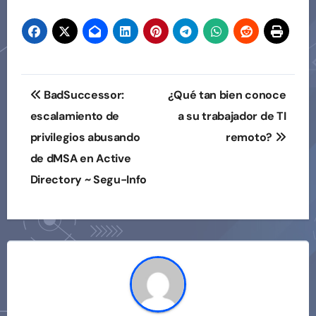
Navegación
BadSuccessor:
¿Qué tan bien conoce
de
escalamiento de
a su trabajador de TI
privilegios abusando
remoto?
entradas
de dMSA en Active
Directory ~ Segu-Info