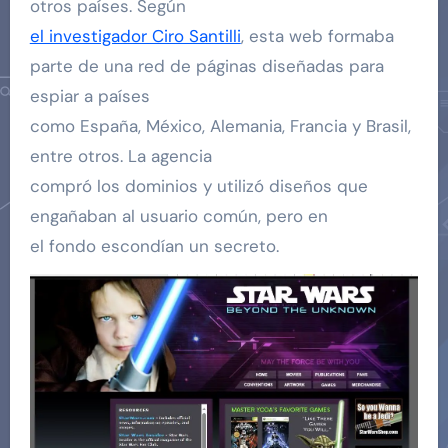
otros países. Según
el investigador Ciro Santilli
, esta web formaba
parte de una red de páginas diseñadas para
espiar a países
como España, México, Alemania, Francia y Brasil,
entre otros. La agencia
compró los dominios y utilizó diseños que
engañaban al usuario común, pero en
el fondo escondían un secreto.