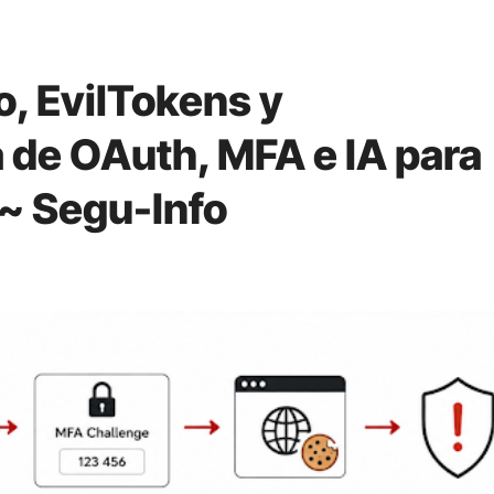
, EvilTokens y
 de OAuth, MFA e IA para
 ~ Segu-Info