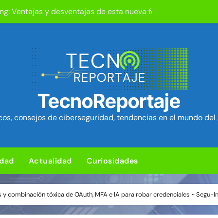
ng: Ventajas y desventajas de esta nueva forma de jugar
L para subir un kit de herramientas de post-explotación a Or
d en el kernel de Linux (OVSwrap) con exploit activo afecta
tion ya está disponible: Game Freak presenta su nuevo RPG d
TecnoReportaje
um Security Project ~ Segu-Info
os, consejos de ciberseguridad, tendencias en el mundo del 
ica en cPanel permite ejecutar SQL como root (extra: vulnerab
iles para sorprender con pocos ingredientes
idad
Actualidad
Curiosidades
e ciberataques que interrumpen los servicios de agua en Est
ro de tu bandeja de entrada
s y combinación tóxica de OAuth, MFA e IA para robar credenciales ~ Segu-I