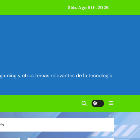
Sáb. Ago 8th, 2026
acle
 800 compilaciones
e acción
gaming y otros temas relevantes de la tecnología.
ilidad en Exim) ~ Segu-Info
ados Unidos ~ Segu-Info
nfo