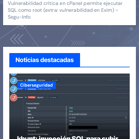
Vulnerabilidad crítica en cPanel permite ejecutar
SQL como root (extra: vulnerabilidad en Exim) ~
Segu-Info
Noticias destacadas
Ciberseguridad
khunt: inyección SQL para subir