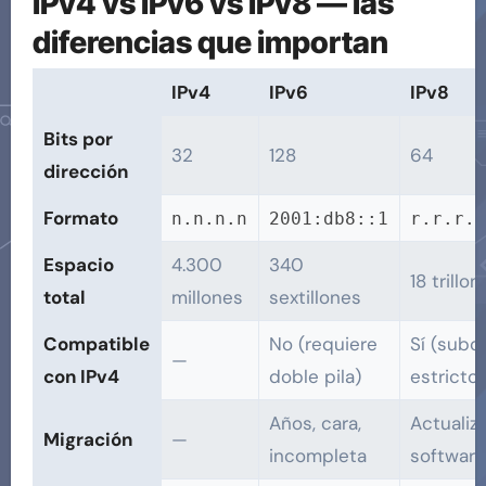
IPv4 vs IPv6 vs IPv8 — las
diferencias que importan
IPv4
IPv6
IPv8
Bits por
32
128
64
dirección
Formato
n.n.n.n
2001:db8::1
r.r.r.r
Espacio
4.300
340
18 trillon
total
millones
sextillones
Compatible
No (requiere
Sí (subc
—
con IPv4
doble pila)
estricto)
Años, cara,
Actualiz
Migración
—
incompleta
software