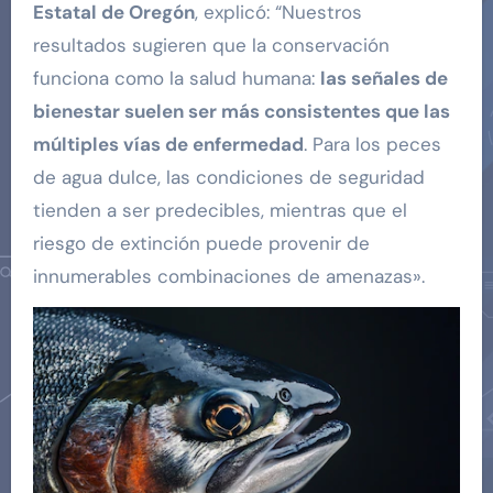
Estatal de Oregón
, explicó: “Nuestros
resultados sugieren que la conservación
funciona como la salud humana:
las señales de
bienestar suelen ser más consistentes que las
múltiples vías de enfermedad
. Para los peces
de agua dulce, las condiciones de seguridad
tienden a ser predecibles, mientras que el
riesgo de extinción puede provenir de
innumerables combinaciones de amenazas».