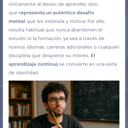
únicamente al deseo de aprender, sino
que
representa un auténtico desafío
mental
que les estimula y motiva. Por ello,
resulta habitual que nunca abandonen el
estudio ni la formación, ya sea a través de
nuevos idiomas, carreras adicionales o cualquier
disciplina que despierte su interés.
El
aprendizaje continuo
se convierte en una seña
de identidad.