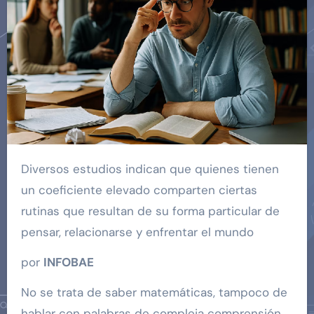
Diversos estudios indican que quienes tienen
un coeficiente elevado comparten ciertas
rutinas que resultan de su forma particular de
pensar, relacionarse y enfrentar el mundo
por
INFOBAE
No se trata de saber matemáticas, tampoco de
hablar con palabras de compleja comprensión