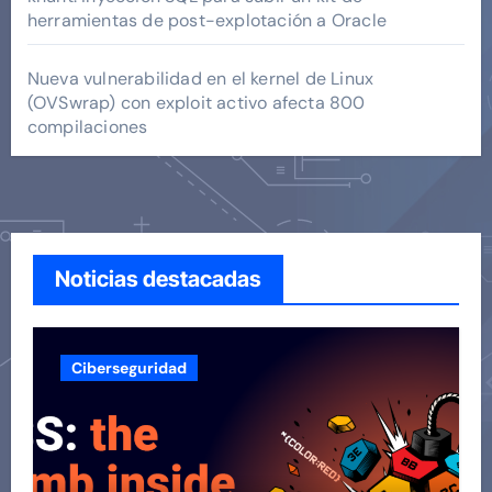
herramientas de post-explotación a Oracle
Nueva vulnerabilidad en el kernel de Linux
(OVSwrap) con exploit activo afecta 800
compilaciones
Noticias destacadas
Ciberseguridad