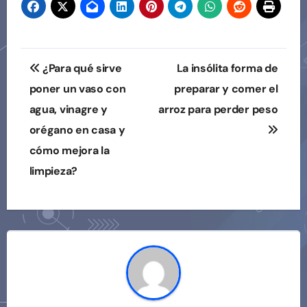
Navegación
¿Para qué sirve
La insólita forma de
de
poner un vaso con
preparar y comer el
agua, vinagre y
arroz para perder peso
entradas
orégano en casa y
cómo mejora la
limpieza?