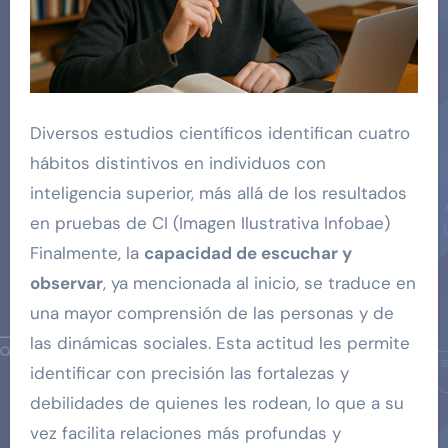
Diversos estudios científicos identifican cuatro
hábitos distintivos en individuos con
inteligencia superior, más allá de los resultados
en pruebas de CI (Imagen Ilustrativa Infobae)
Finalmente, la
capacidad de escuchar y
observar
, ya mencionada al inicio, se traduce en
una mayor comprensión de las personas y de
las dinámicas sociales. Esta actitud les permite
identificar con precisión las fortalezas y
debilidades de quienes les rodean, lo que a su
vez facilita relaciones más profundas y