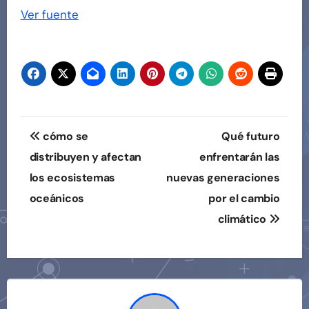
Ver fuente
Navegación
cómo se
Qué futuro
de
distribuyen y afectan
enfrentarán las
los ecosistemas
nuevas generaciones
entradas
oceánicos
por el cambio
climático