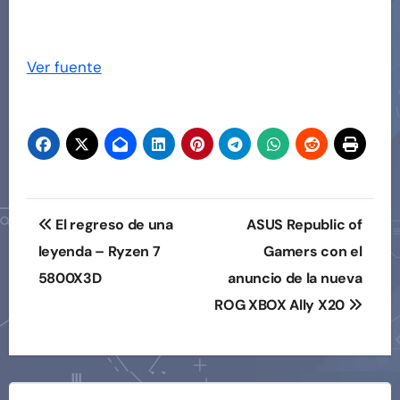
Ver fuente
Navegación
El regreso de una
ASUS Republic of
de
leyenda – Ryzen 7
Gamers con el
5800X3D
anuncio de la nueva
entradas
ROG XBOX Ally X20