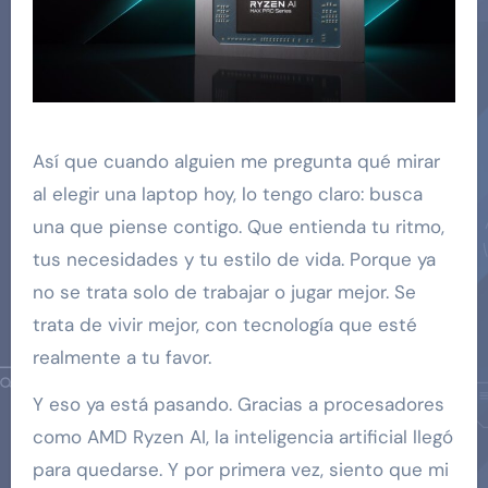
Así que cuando alguien me pregunta qué mirar
al elegir una laptop hoy, lo tengo claro: busca
una que piense contigo. Que entienda tu ritmo,
tus necesidades y tu estilo de vida. Porque ya
no se trata solo de trabajar o jugar mejor. Se
trata de vivir mejor, con tecnología que esté
realmente a tu favor.
Y eso ya está pasando. Gracias a procesadores
como AMD Ryzen AI, la inteligencia artificial llegó
para quedarse. Y por primera vez, siento que mi