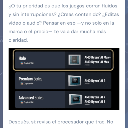
¿O tu prioridad es que los juegos corran fluidos
y sin interrupciones? ¿Creas contenido? ¿Editas
video o audio? Pensar en eso —y no solo en la
marca o el precio— te va a dar mucha más
claridad.
Después, sí: revisa el procesador que trae. No