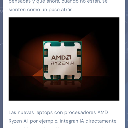
pensabas y que ahora, cuando no están, se
sienten como un paso atrás.
Las nuevas laptops con procesadores AMD
Ryzen AI, por ejemplo, integran IA directamente