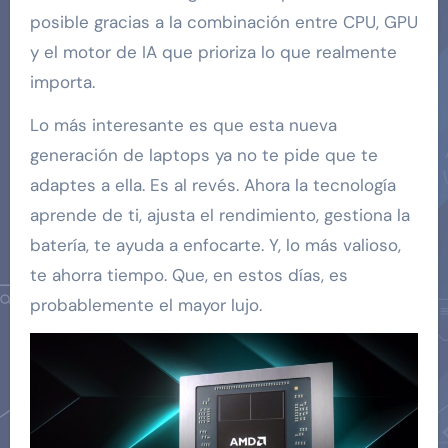
posible gracias a la combinación entre CPU, GPU
y el motor de IA que prioriza lo que realmente
importa.
Lo más interesante es que esta nueva
generación de laptops ya no te pide que te
adaptes a ella. Es al revés. Ahora la tecnología
aprende de ti, ajusta el rendimiento, gestiona la
batería, te ayuda a enfocarte. Y, lo más valioso,
te ahorra tiempo. Que, en estos días, es
probablemente el mayor lujo.