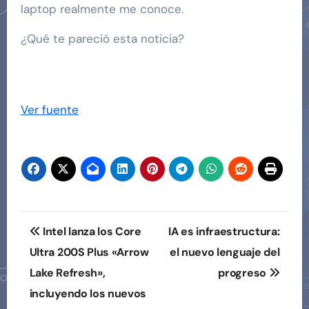
laptop realmente me conoce.
¿Qué te pareció esta noticia?
Ver fuente
Navegación
Intel lanza los Core
IA es infraestructura:
de
Ultra 200S Plus «Arrow
el nuevo lenguaje del
Lake Refresh»,
progreso
entradas
incluyendo los nuevos