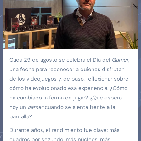
Cada 29 de agosto se celebra el Día del
Gamer
,
una fecha para reconocer a quienes disfrutan
de los videojuegos y, de paso, reflexionar sobre
cómo ha evolucionado esa experiencia. ¿Cómo
ha cambiado la forma de jugar? ¿Qué espera
hoy un
gamer
cuando se sienta frente a la
pantalla?
Durante años, el rendimiento fue clave: más
cuadros por segundo, más núcleos, más