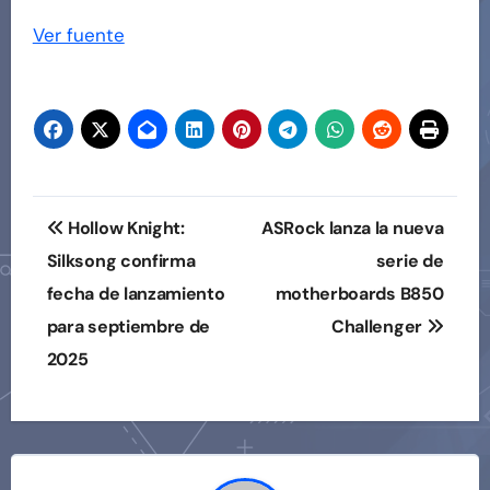
Ver fuente
Navegación
Hollow Knight:
ASRock lanza la nueva
de
Silksong confirma
serie de
fecha de lanzamiento
motherboards B850
entradas
para septiembre de
Challenger
2025