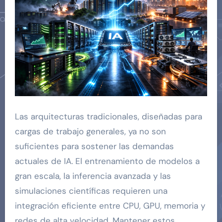
Las arquitecturas tradicionales, diseñadas para
cargas de trabajo generales, ya no son
suficientes para sostener las demandas
actuales de IA. El entrenamiento de modelos a
gran escala, la inferencia avanzada y las
simulaciones científicas requieren una
integración eficiente entre CPU, GPU, memoria y
redes de alta velocidad. Mantener estos