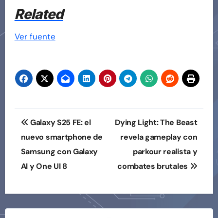
Related
Ver fuente
Navegación
Galaxy S25 FE: el
Dying Light: The Beast
de
nuevo smartphone de
revela gameplay con
Samsung con Galaxy
parkour realista y
entradas
AI y One UI 8
combates brutales