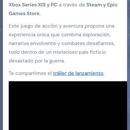
Xbox Series X|S y PC
a través de
Steam y Epic
Games Store
.
Este juego de acción y aventura propone una
experiencia única que combina exploración,
narrativa envolvente y combates desafiantes,
todo dentro de un misterioso país ficticio
devastado por la guerra.
Te compartimos el
tráiler de lanzamiento
.