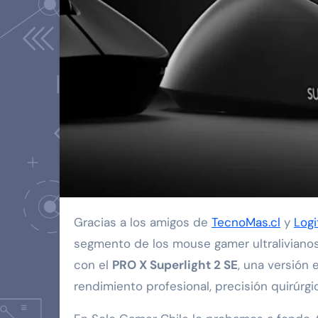
Gracias a los amigos de
TecnoMas.cl
y
Log
segmento de los mouse gamer ultralivianos
con el
PRO X Superlight 2 SE
, una versión
rendimiento profesional, precisión quirúrg