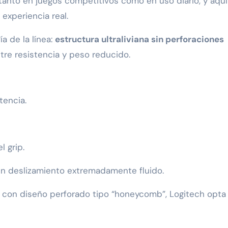
tanto en juegos competitivos como en uso diario, y aquí
experiencia real.
ía de la línea:
estructura ultraliviana sin perforaciones
ntre resistencia y peso reducido.
tencia.
l grip.
 un deslizamiento extremadamente fluido.
os con diseño perforado tipo “honeycomb”, Logitech opta