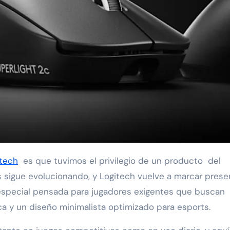
itech
es que tuvimos el privilegio de un producto del
 sigue evolucionando, y Logitech vuelve a marcar prese
 especial pensada para jugadores exigentes que buscan
ica y un diseño minimalista optimizado para esports.