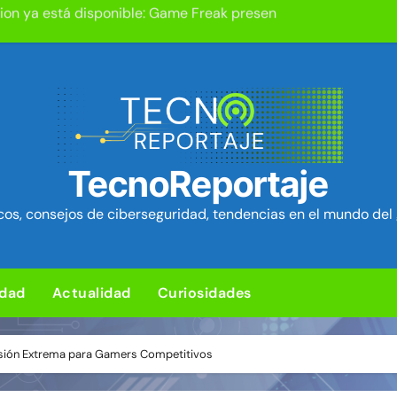
um Security Project ~ Segu-Info
ica en cPanel permite ejecutar SQL como root (extra: vulnerab
iles para sorprender con pocos ingredientes
e ciberataques que interrumpen los servicios de agua en Est
rman 84 fallos en los núcleos 4G y 5G, incluido un fallo de se
TecnoReportaje
ra de hardware de Coldcard permite robar ~1.400 btc ~ Segu-I
os, consejos de ciberseguridad, tendencias en el mundo del 
media Android baratos se hacen pasar por teléfonos y se con
Chrome corrigen 1.442 fallos, más que las 23 actualizaciones 
idad
Actualidad
Curiosidades
d en el kernel de Linux (OVSwrap) con exploit activo afecta
cisión Extrema para Gamers Competitivos