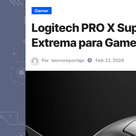
Gamer
Logitech PRO X Supe
Extrema para Game
Por
tecnoreportaje
Feb 22, 2026