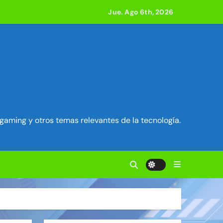
Jue. Ago 6th, 2026
ilidad en Exim) ~ Segu-Info
ados Unidos ~ Segu-Info
cuestro de sesión ~ Segu-Info
nfo
gaming y otros temas relevantes de la tecnología.
vierten en servidores proxy. ~ Segu-Info
anteriores juntas ~ Segu-Info
 800 compilaciones