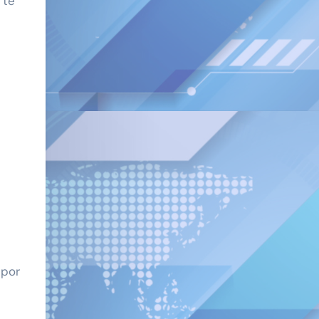
 te
 por