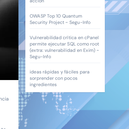
acción
OWASP Top 10 Quantum
Security Project ~ Segu-Info
Vulnerabilidad crítica en cPanel
permite ejecutar SQL como root
(extra: vulnerabilidad en Exim) ~
Segu-Info
ideas rápidas y fáciles para
sorprender con pocos
ingredientes
ncia