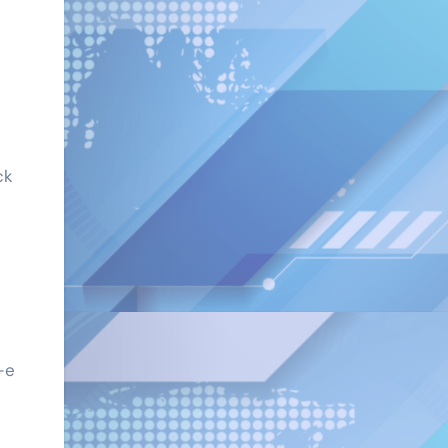
ck
—e