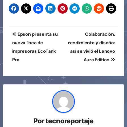
Navegación
Epson presenta su
Colaboración,
de
nueva línea de
rendimiento y diseño:
impresoras EcoTank
así se vivió el Lenovo
entradas
Pro
Aura Edition
Por
tecnoreportaje