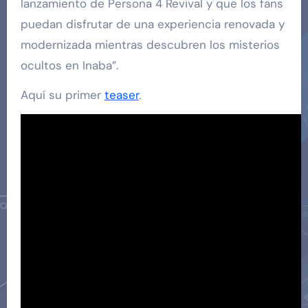
lanzamiento de Persona 4 Revival y que los fans
puedan disfrutar de una experiencia renovada y
modernizada mientras descubren los misterios
ocultos en Inaba”.
Aquí su primer
teaser
.