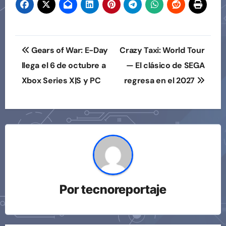
Navegación
Gears of War: E-Day
Crazy Taxi: World Tour
de
llega el 6 de octubre a
— El clásico de SEGA
Xbox Series X|S y PC
regresa en el 2027
entradas
Por
tecnoreportaje