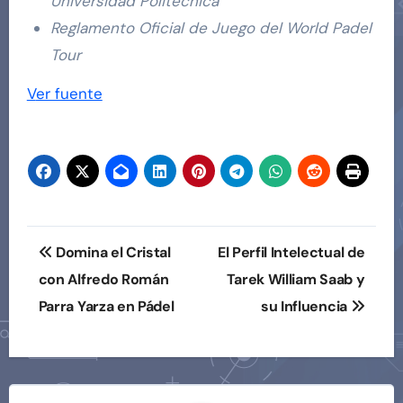
Universidad Politécnica
Reglamento Oficial de Juego del World Padel
Tour
Navegación
Ver fuente
de
entradas
Navegación
Domina el Cristal
El Perfil Intelectual de
de
con Alfredo Román
Tarek William Saab y
Parra Yarza en Pádel
su Influencia
entradas