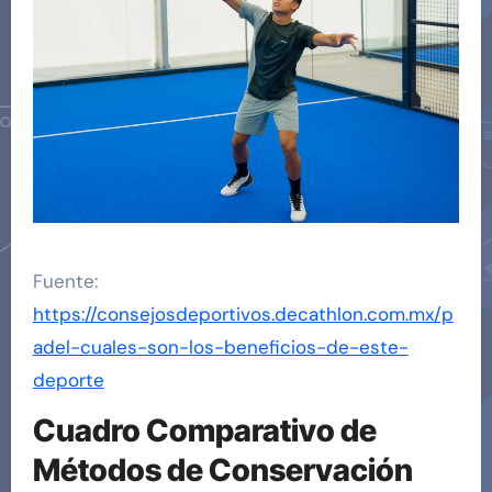
Fuente:
https://consejosdeportivos.decathlon.com.mx/p
adel-cuales-son-los-beneficios-de-este-
deporte
Cuadro Comparativo de
Métodos de Conservación