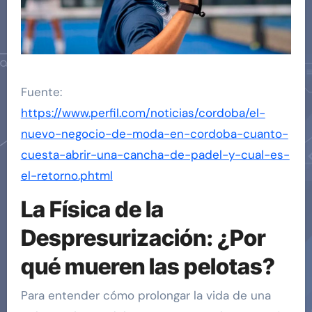
Fuente:
https://www.perfil.com/noticias/cordoba/el-
nuevo-negocio-de-moda-en-cordoba-cuanto-
cuesta-abrir-una-cancha-de-padel-y-cual-es-
el-retorno.phtml
La Física de la
Despresurización: ¿Por
qué mueren las pelotas?
Para entender cómo prolongar la vida de una