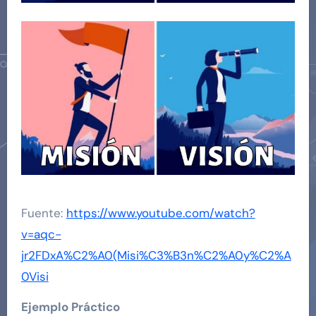
Fuente:
https://www.youtube.com/watch?
v=aqc-
jr2FDxA%C2%A0(Misi%C3%B3n%C2%A0y%C2%A
0Visi
Ejemplo Práctico