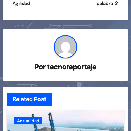
Agilidad
palabra
entradas
Por
tecnoreportaje
Related Post
Actualidad