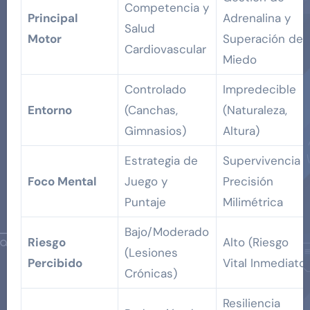
Competencia y
Principal
Adrenalina y
Salud
Motor
Superación de
Cardiovascular
Miedo
Controlado
Impredecible
Entorno
(Canchas,
(Naturaleza,
Gimnasios)
Altura)
Estrategia de
Supervivencia y
Foco Mental
Juego y
Precisión
Puntaje
Milimétrica
Bajo/Moderado
Riesgo
Alto (Riesgo
(Lesiones
Percibido
Vital Inmediato)
Crónicas)
Resiliencia