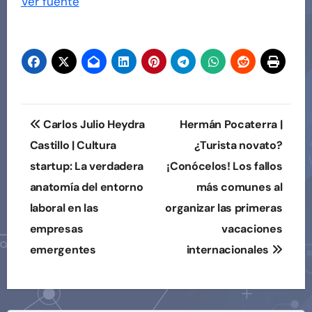
Navegación
Ver fuente
de
entradas
Navegación
Carlos Julio Heydra
Hermán Pocaterra |
de
Castillo | Cultura
¿Turista novato?
startup: La verdadera
¡Conócelos! Los fallos
entradas
anatomía del entorno
más comunes al
laboral en las
organizar las primeras
empresas
vacaciones
emergentes
internacionales