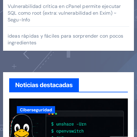
Vulnerabilidad crítica en cPanel permite ejecutar
SQL como root (extra: vulnerabilidad en Exim) ~
Segu-Info
ideas rápidas y fáciles para sorprender con pocos
ingredientes
Noticias destacadas
Ciberseguridad