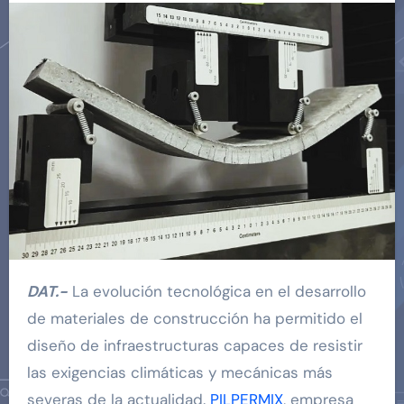
DAT.-
La evolución tecnológica en el desarrollo
de materiales de construcción ha permitido el
diseño de infraestructuras capaces de resistir
las exigencias climáticas y mecánicas más
severas de la actualidad.
PILPERMIX
, empresa