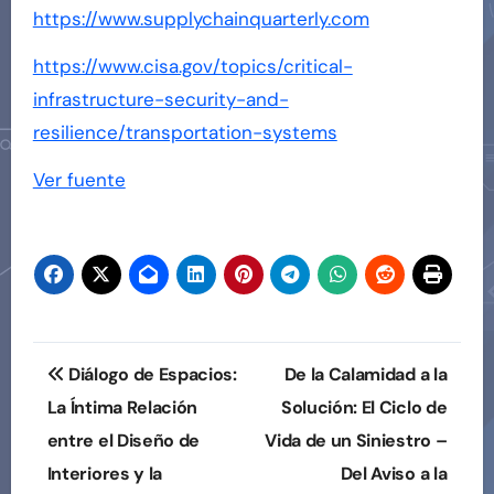
https://www.supplychainquarterly.com
https://www.cisa.gov/topics/critical-
infrastructure-security-and-
resilience/transportation-systems
Navegación
Ver fuente
de
entradas
Navegación
Diálogo de Espacios:
De la Calamidad a la
de
La Íntima Relación
Solución: El Ciclo de
entre el Diseño de
Vida de un Siniestro –
entradas
Interiores y la
Del Aviso a la