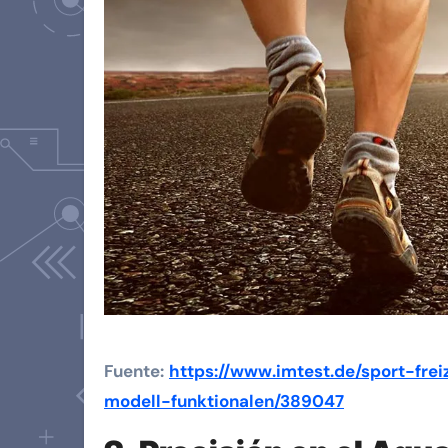
Fuente:
https://www.imtest.de/sport-fr
modell-funktionalen/389047