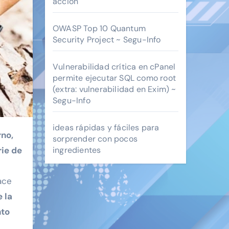
acción
OWASP Top 10 Quantum
Security Project ~ Segu-Info
Vulnerabilidad crítica en cPanel
permite ejecutar SQL como root
(extra: vulnerabilidad en Exim) ~
Segu-Info
ideas rápidas y fáciles para
sorprender con pocos
rie de
ingredientes
ace
e la
nto