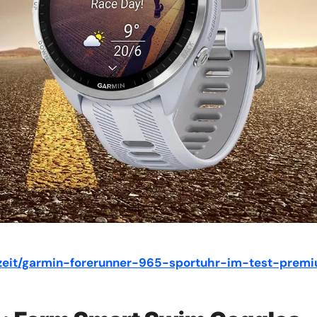
eizeit/garmin-forerunner-965-sportuhr-im-test-prem