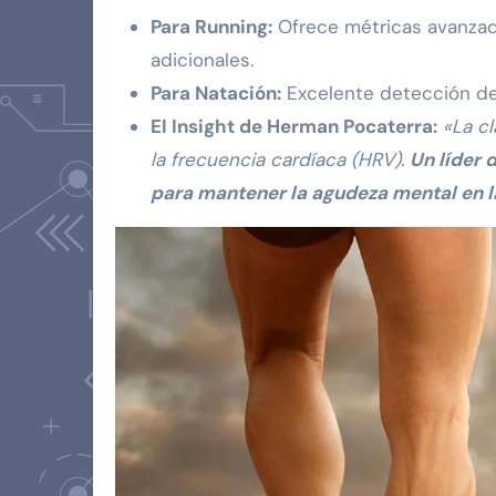
Para Running:
Ofrece métricas avanzad
adicionales.
Para Natación:
Excelente detección de e
El Insight de Herman Pocaterra:
«La cl
la frecuencia cardíaca (HRV).
Un líder 
para mantener la agudeza mental en la