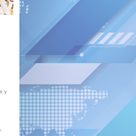
s y
.