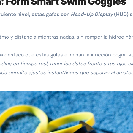
ua: Form Smart Swim Goggles
iguiente nivel, estas gafas con
Head-Up Display
(HUD) s
itmo y distancia mientras nadas, sin romper la hidrodiná
ra
destaca que estas gafas eliminan la «fricción cognitiv
rading en tiempo real, tener los datos frente a tus ojos si
azada permite ajustes instantáneos que separan al amateu