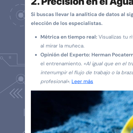
2. Precisión en el Ag
Si buscas llevar la analítica de datos al s
elección de los especialistas.
Métrica en tiempo real:
Visualizas tu r
al mirar la muñeca.
Opinión del Experto:
Herman Pocater
el entrenamiento.
«Al igual que en el t
interrumpir el flujo de trabajo o la br
profesional»
.
Leer más