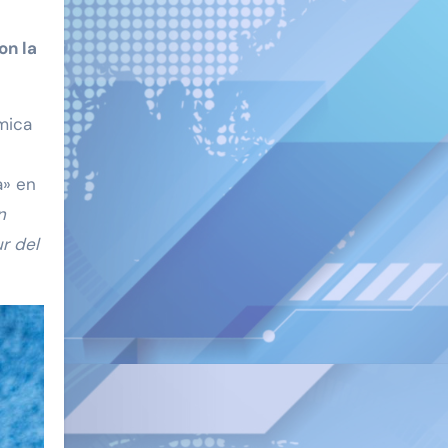
on la
mica
a» en
n
r del