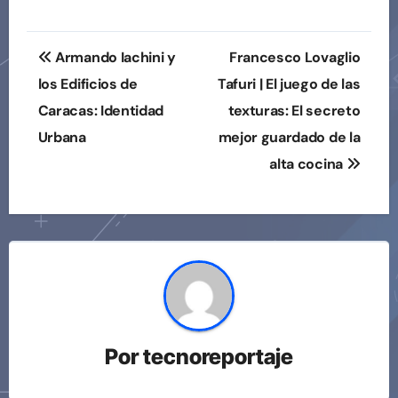
Navegación
Armando Iachini y
Francesco Lovaglio
de
los Edificios de
Tafuri | El juego de las
Caracas: Identidad
texturas: El secreto
entradas
Urbana
mejor guardado de la
alta cocina
Por
tecnoreportaje