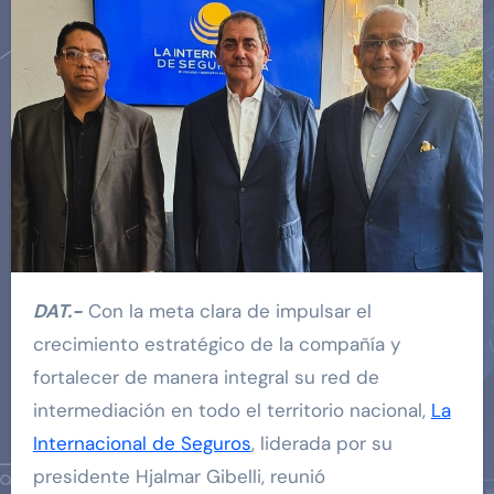
DAT.-
Con la meta clara de impulsar el
crecimiento estratégico de la compañía y
fortalecer de manera integral su red de
intermediación en todo el territorio nacional,
La
Internacional de Seguros
, liderada por su
presidente Hjalmar Gibelli, reunió