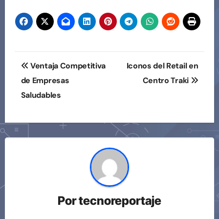
de
entradas
Navegación
Ventaja Competitiva
Iconos del Retail en
de
de Empresas
Centro Traki
Saludables
entradas
Por
tecnoreportaje