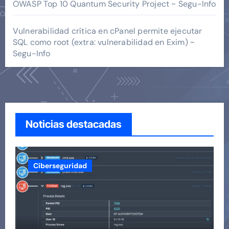
OWASP Top 10 Quantum Security Project ~ Segu-Info
Vulnerabilidad crítica en cPanel permite ejecutar
SQL como root (extra: vulnerabilidad en Exim) ~
Segu-Info
Noticias destacadas
Ciberseguridad