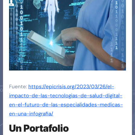
Fuente:
https://epicrisis.org/2023/03/26/el-
impacto-de-las-tecnologias-de-salud-digital-
en-el-futuro-de-las-especialidades-medicas-
en-una-infografia/
Un Portafolio