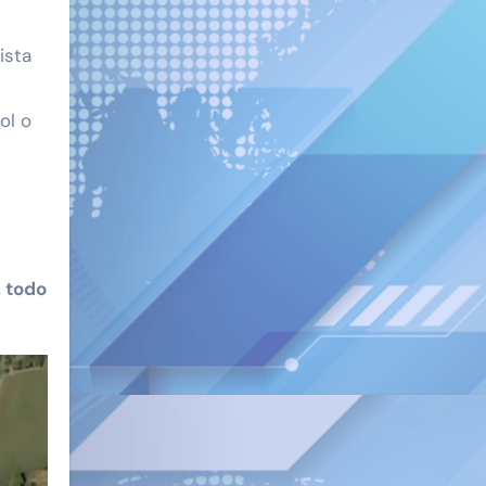
ista
ol o
, todo