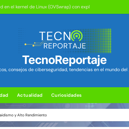
tion ya está disponible: Game Freak presenta su nuevo RPG d
um Security Project ~ Segu-Info
ica en cPanel permite ejecutar SQL como root (extra: vulnerab
iles para sorprender con pocos ingredientes
e ciberataques que interrumpen los servicios de agua en Est
TecnoReportaje
rman 84 fallos en los núcleos 4G y 5G, incluido un fallo de se
os, consejos de ciberseguridad, tendencias en el mundo del 
ra de hardware de Coldcard permite robar ~1.400 btc ~ Segu-I
media Android baratos se hacen pasar por teléfonos y se con
idad
Actualidad
Curiosidades
L para subir un kit de herramientas de post-explotación a Or
caidismo y Alto Rendimiento