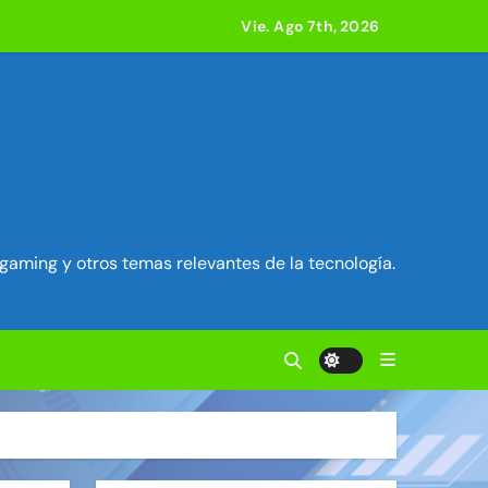
e acción
Vie. Ago 7th, 2026
ilidad en Exim) ~ Segu-Info
ados Unidos ~ Segu-Info
cuestro de sesión ~ Segu-Info
gaming y otros temas relevantes de la tecnología.
nfo
vierten en servidores proxy. ~ Segu-Info
acle