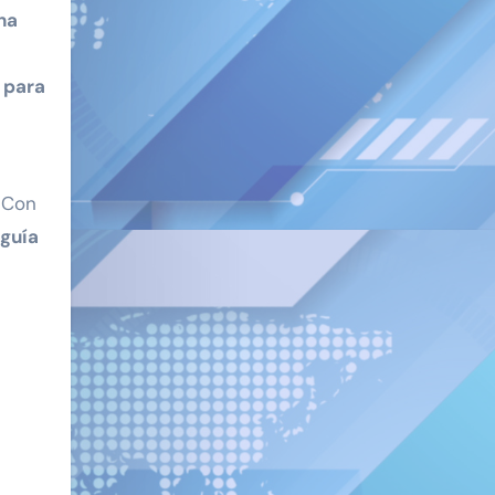
 para
. Con
 guía