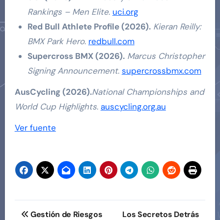
Rankings – Men Elite
.
uci.org
Red Bull Athlete Profile (2026).
Kieran Reilly:
BMX Park Hero
.
redbull.com
Supercross BMX (2026).
Marcus Christopher
Signing Announcement
.
supercrossbmx.com
AusCycling (2026).
National Championships and
World Cup Highlights
.
auscycling.org.au
Navegación
Ver fuente
de
entradas
Navegación
Gestión de Riesgos
Los Secretos Detrás