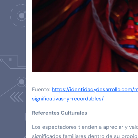
Fuente:
https://identidadydesarrollo.com/
significativas-y-recordables/
Referentes Culturales
Los espectadores tienden a apreciar y val
significados familiares dentro de su propio