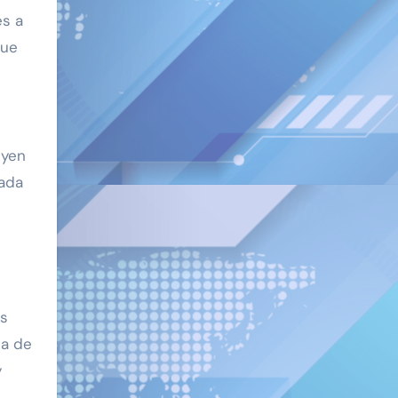
es a
que
uyen
cada
as
ia de
y