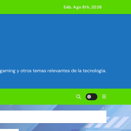
acle
Sáb. Ago 8th, 2026
 800 compilaciones
e acción
ilidad en Exim) ~ Segu-Info
gaming y otros temas relevantes de la tecnología.
ados Unidos ~ Segu-Info
cuestro de sesión ~ Segu-Info