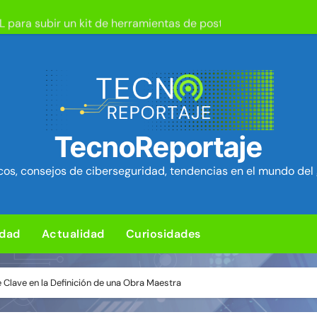
L para subir un kit de herramientas de post-explotación a Or
d en el kernel de Linux (OVSwrap) con exploit activo afecta
tion ya está disponible: Game Freak presenta su nuevo RPG d
um Security Project ~ Segu-Info
ica en cPanel permite ejecutar SQL como root (extra: vulnerab
TecnoReportaje
iles para sorprender con pocos ingredientes
os, consejos de ciberseguridad, tendencias en el mundo del 
e ciberataques que interrumpen los servicios de agua en Est
rman 84 fallos en los núcleos 4G y 5G, incluido un fallo de se
idad
Actualidad
Curiosidades
ng: Ventajas y desventajas de esta nueva forma de jugar
nte Clave en la Definición de una Obra Maestra