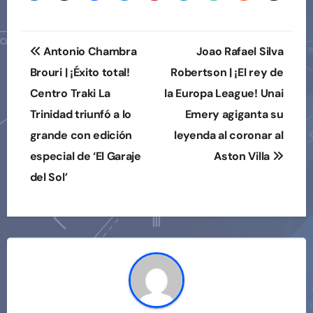
Navegación
Antonio Chambra
Joao Rafael Silva
de
Brouri | ¡Éxito total!
Robertson | ¡El rey de
Centro Traki La
la Europa League! Unai
entradas
Trinidad triunfó a lo
Emery agiganta su
grande con edición
leyenda al coronar al
especial de ‘El Garaje
Aston Villa
del Sol’