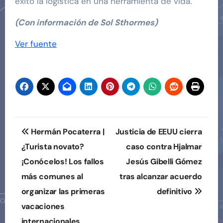
éxito la logística en una herramienta de vida.
(Con información de Sol Sthormes)
Navegación
Ver fuente
de
entradas
Navegación
Hermán Pocaterra |
Justicia de EEUU cierra
de
¿Turista novato?
caso contra Hjalmar
¡Conócelos! Los fallos
Jesús Gibelli Gómez
entradas
más comunes al
tras alcanzar acuerdo
organizar las primeras
definitivo
vacaciones
internacionales