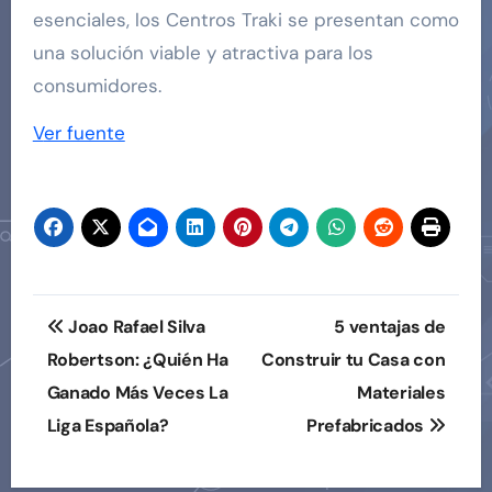
esenciales, los Centros Traki se presentan como
una solución viable y atractiva para los
consumidores.
Ver fuente
Navegación
Joao Rafael Silva
5 ventajas de
de
Robertson: ¿Quién Ha
Construir tu Casa con
Ganado Más Veces La
Materiales
entradas
Liga Española?
Prefabricados