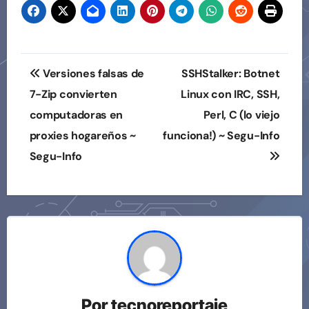
Navegación
Versiones falsas de
SSHStalker: Botnet
de
7-Zip convierten
Linux con IRC, SSH,
computadoras en
Perl, C (lo viejo
entradas
proxies hogareños ~
funciona!) ~ Segu-Info
Segu-Info
Por
tecnoreportaje