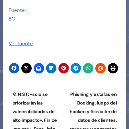
Fuente:
BC
Ver fuente
Navegación
NIST: «solo se
Phishing y estafas en
de
priorizarán las
Booking, luego del
vulnerabilidades de
hackeo y filtración de
entradas
alto impacto». Fin de
datos de clientes,
una era ~ Segu-Info
reservas y contactos