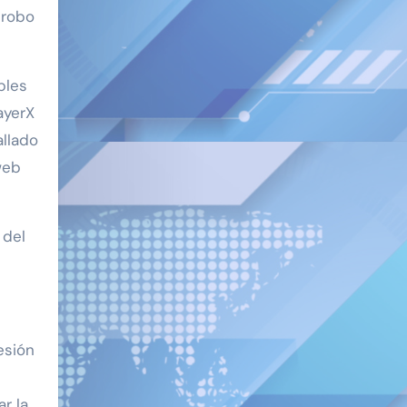
 robo
bles
ayerX
allado
web
 del
esión
r la