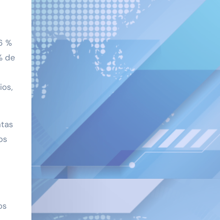
6 %
% de
ios,
ntas
os
os