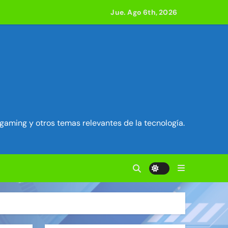
e acción
Jue. Ago 6th, 2026
ilidad en Exim) ~ Segu-Info
ados Unidos ~ Segu-Info
cuestro de sesión ~ Segu-Info
gaming y otros temas relevantes de la tecnología.
nfo
vierten en servidores proxy. ~ Segu-Info
anteriores juntas ~ Segu-Info
 800 compilaciones