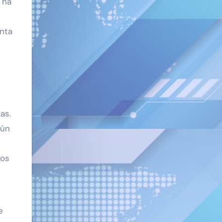
 ha
enta
as.
Aún
los
e