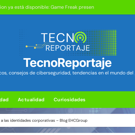
tion ya está disponible: Game Freak presenta su nuevo RPG d
um Security Project ~ Segu-Info
ica en cPanel permite ejecutar SQL como root (extra: vulnerab
iles para sorprender con pocos ingredientes
e ciberataques que interrumpen los servicios de agua en Est
TecnoReportaje
rman 84 fallos en los núcleos 4G y 5G, incluido un fallo de se
os, consejos de ciberseguridad, tendencias en el mundo del 
ra de hardware de Coldcard permite robar ~1.400 btc ~ Segu-I
media Android baratos se hacen pasar por teléfonos y se con
idad
Actualidad
Curiosidades
Chrome corrigen 1.442 fallos, más que las 23 actualizaciones 
d en el kernel de Linux (OVSwrap) con exploit activo afecta
a las identidades corporativas – Blog EHCGroup