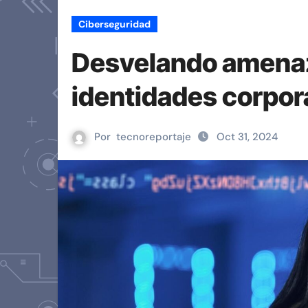
Ciberseguridad
Desvelando amenaza
identidades corpor
Por
tecnoreportaje
Oct 31, 2024