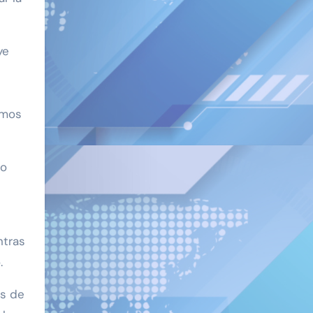
ye
smos
no
ntras
.
os de