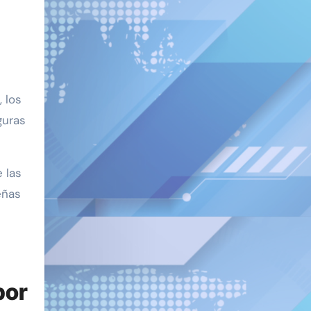
 los
guras
 las
eñas
por