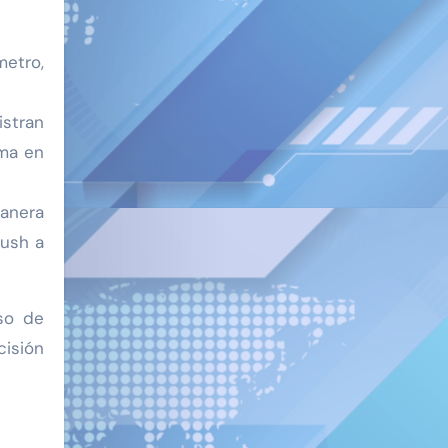
metro,
istran
ima en
anera
push a
so de
cisión