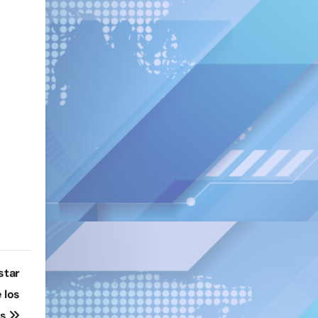
star
 los
os