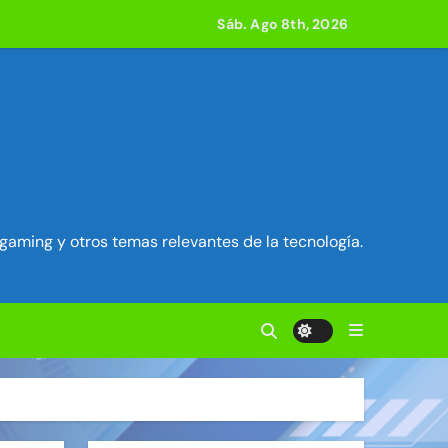
Sáb. Ago 8th, 2026
acle
 800 compilaciones
e acción
ilidad en Exim) ~ Segu-Info
gaming y otros temas relevantes de la tecnología.
ados Unidos ~ Segu-Info
cuestro de sesión ~ Segu-Info