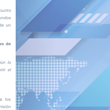
 punto
undos
 de un
es de
ún lo
ir el
a los
misión