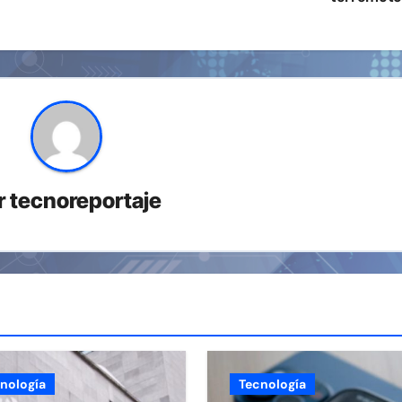
r
tecnoreportaje
nología
Tecnología