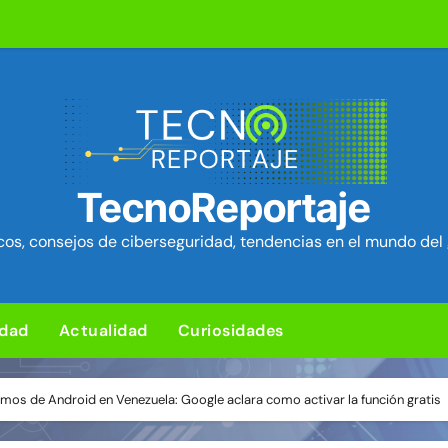
L para subir un kit de herramientas de post-explotación a Or
d en el kernel de Linux (OVSwrap) con exploit activo afecta
tion ya está disponible: Game Freak presenta su nuevo RPG d
um Security Project ~ Segu-Info
TecnoReportaje
ica en cPanel permite ejecutar SQL como root (extra: vulnerab
os, consejos de ciberseguridad, tendencias en el mundo del 
iles para sorprender con pocos ingredientes
e ciberataques que interrumpen los servicios de agua en Est
idad
Actualidad
Curiosidades
rman 84 fallos en los núcleos 4G y 5G, incluido un fallo de se
ng: Ventajas y desventajas de esta nueva forma de jugar
mos de Android en Venezuela: Google aclara como activar la función gratis