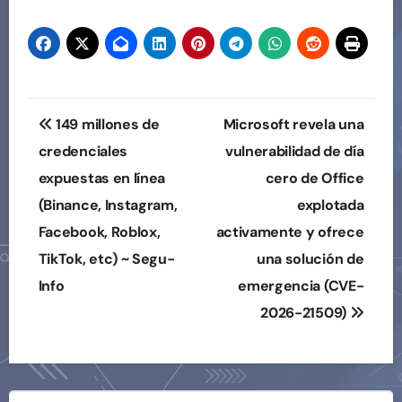
Navegación
149 millones de
Microsoft revela una
de
credenciales
vulnerabilidad de día
expuestas en línea
cero de Office
entradas
(Binance, Instagram,
explotada
Facebook, Roblox,
activamente y ofrece
TikTok, etc) ~ Segu-
una solución de
Info
emergencia (CVE-
2026-21509)