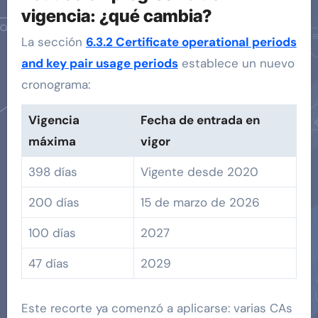
vigencia: ¿qué cambia?
La sección
6.3.2 Certificate operational periods
and key pair usage periods
establece un nuevo
cronograma:
Vigencia
Fecha de entrada en
máxima
vigor
398 días
Vigente desde 2020
200 días
15 de marzo de 2026
100 días
2027
47 días
2029
Este recorte ya comenzó a aplicarse: varias CAs