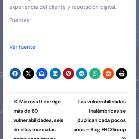
experiencia del cliente y reputación digital.
Fuentes:
Ver fuente
Navegación
Microsoft corrige
Las vulnerabilidades
de
más de 80
inalámbricas se
vulnerabilidades, seis
duplican cada pocos
entradas
de ellas marcadas
años – Blog EHCGroup
como «con mayor