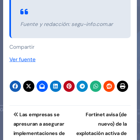
Fuente y redacción: segu-info.com.ar
Compartir
Ver fuente
Navegación
Las empresas se
Fortinet avisa (de
de
apresuran a asegurar
nuevo) de la
implementaciones de
explotación activa de
entradas