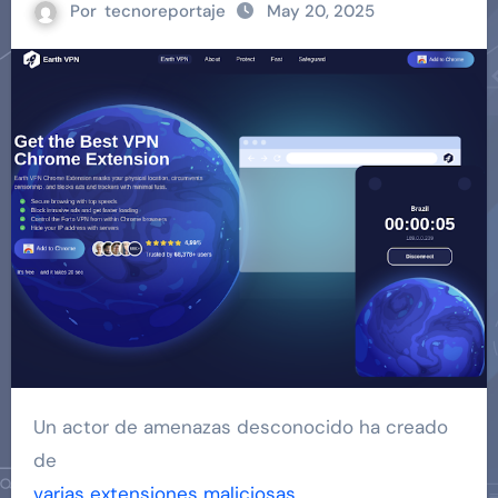
Por
tecnoreportaje
May 20, 2025
Un actor de amenazas desconocido ha creado
de
varias extensiones maliciosas