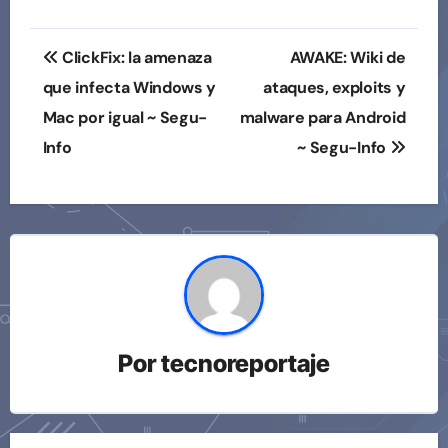
Navegación
ClickFix: la amenaza
AWAKE: Wiki de
de
que infecta Windows y
ataques, exploits y
Mac por igual ~ Segu-
malware para Android
entradas
Info
~ Segu-Info
Por
tecnoreportaje