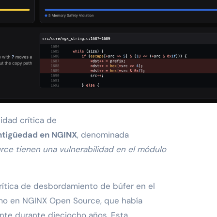
idad crítica de
antigüedad en NGINX
, denominada
ce tienen una vulnerabilidad en el módulo
crítica de desbordamiento de búfer en el
mo en NGINX Open Source, que había
nte durante dieciocho años. Esta