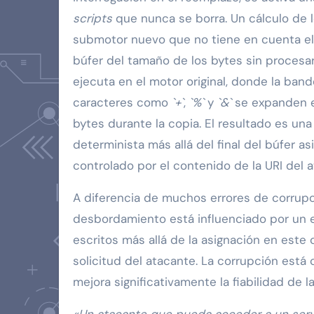
scripts
que nunca se borra. Un cálculo de lo
submotor nuevo que no tiene en cuenta el
búfer del tamaño de los bytes sin procesar.
ejecuta en el motor original, donde la band
caracteres como
`+`
,
`%`
y
`&`
se expanden 
bytes durante la copia. El resultado es un
determinista más allá del final del búfer 
controlado por el contenido de la URI del a
A diferencia de muchos errores de corrup
desbordamiento está influenciado por un e
escritos más allá de la asignación en este
solicitud del atacante. La corrupción está c
mejora significativamente la fiabilidad de l
«Un atacante que pueda acceder a un serv