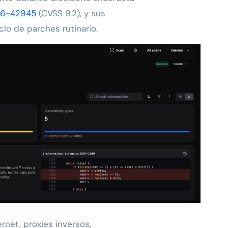
6-42945
(CVSS 9.2), y sus
lo de parches rutinario.
rnet, proxies inversos,