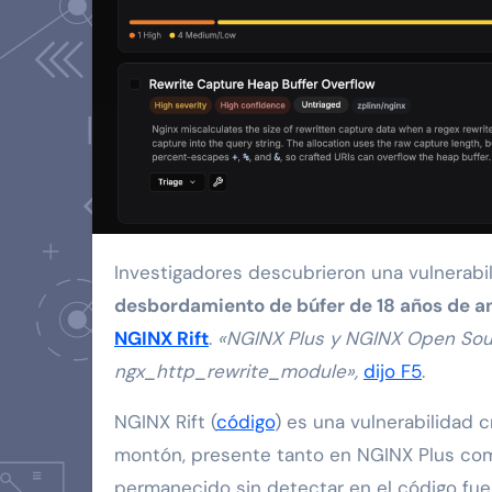
Investigadores descubrieron una vulnerabil
desbordamiento de búfer de 18 años de 
NGINX Rift
.
«NGINX Plus y NGINX Open Sour
ngx_http_rewrite_module»,
dijo F5
.
NGINX Rift (
código
) es una vulnerabilidad 
montón, presente tanto en NGINX Plus co
permanecido sin detectar en el código fue