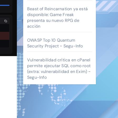
Beast of Reincarnation ya está
disponible: Game Freak
presenta su nuevo RPG de
acción
OWASP Top 10 Quantum
Security Project ~ Segu-Info
Vulnerabilidad crítica en cPanel
permite ejecutar SQL como root
(extra: vulnerabilidad en Exim) ~
Segu-Info