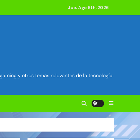
 800 compilaciones
Jue. Ago 6th, 2026
e acción
ilidad en Exim) ~ Segu-Info
ados Unidos ~ Segu-Info
gaming y otros temas relevantes de la tecnología.
cuestro de sesión ~ Segu-Info
nfo
vierten en servidores proxy. ~ Segu-Info
acle