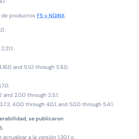
a.»
ma de productos
F5 y NGINX
.
.0
.21.1.
6.0 and 5.1.0 through 5.8.0.
7.0.
 and 2.0.0 through 2.5.1.
7.2, 4.0.0 through 4.0.1, and 5.0.0 through 5.4.1.
erabilidad, se publicaron
6.
tualizar a la versión 1.30.1 o