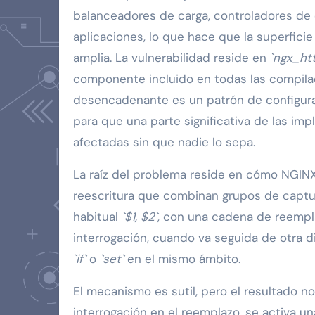
balanceadores de carga, controladores de 
aplicaciones, lo que hace que la superfic
amplia. La vulnerabilidad reside en
`ngx_ht
componente incluido en todas las compila
desencadenante es un patrón de configur
para que una parte significativa de las im
afectadas sin que nadie lo sepa.
La raíz del problema reside en cómo NGINX
reescritura que combinan grupos de captur
habitual
`$1, $2`
, con una cadena de reempl
interrogación, cuando va seguida de otra di
`if`
o
`set`
en el mismo ámbito.
El mecanismo es sutil, pero el resultado n
interrogación en el reemplazo, se activa u