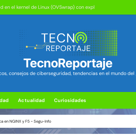
d en el kernel de Linux (OVSwrap) con exploit activo afecta
tion ya está disponible: Game Freak presenta su nuevo RPG d
um Security Project ~ Segu-Info
ica en cPanel permite ejecutar SQL como root (extra: vulnerab
iles para sorprender con pocos ingredientes
TecnoReportaje
e ciberataques que interrumpen los servicios de agua en Est
os, consejos de ciberseguridad, tendencias en el mundo del 
rman 84 fallos en los núcleos 4G y 5G, incluido un fallo de se
ra de hardware de Coldcard permite robar ~1.400 btc ~ Segu-I
idad
Actualidad
Curiosidades
media Android baratos se hacen pasar por teléfonos y se con
L para subir un kit de herramientas de post-explotación a Or
tica en NGINX y F5 ~ Segu-Info