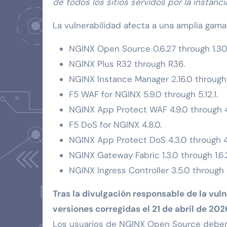
de todos los sitios servidos por la instanci
La vulnerabilidad afecta a una amplia ga
NGINX Open Source 0.6.27 through 1.30
NGINX Plus R32 through R36.
NGINX Instance Manager 2.16.0 through 2
F5 WAF for NGINX 5.9.0 through 5.12.1.
NGINX App Protect WAF 4.9.0 through 4.1
F5 DoS for NGINX 4.8.0.
NGINX App Protect DoS 4.3.0 through 4.
NGINX Gateway Fabric 1.3.0 through 1.6.2
NGINX Ingress Controller 3.5.0 through 3.
Tras la divulgación responsable de la vuln
versiones corregidas el 21 de abril de 202
Los usuarios de NGINX Open Source deben ac