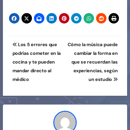
Navegación
Los 5 errores que
Cómo la música puede
de
podrías cometer en la
cambiar la forma en
cocina y te pueden
que se recuerdan las
entradas
mandar directo al
experiencias, según
médico
un estudio