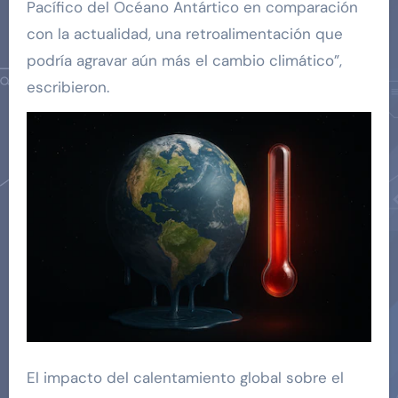
Pacífico del Océano Antártico en comparación
con la actualidad, una retroalimentación que
podría agravar aún más el cambio climático”,
escribieron.
El impacto del calentamiento global sobre el