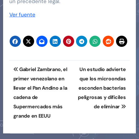
un precedente legal.
Ver fuente
Navegación
Gabriel Zambrano, el
Un estudio advierte
de
primer venezolano en
que los microondas
llevar el Pan Andino a la
esconden bacterias
entradas
cadena de
peligrosas y difíciles
Supermercados más
de eliminar
grande en EEUU